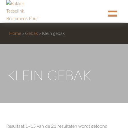
Home
»
Gebak
»
Klein gebak
KLEIN GEBAK
Resultaat 1–15 van de 21 resultaten wordt getoond