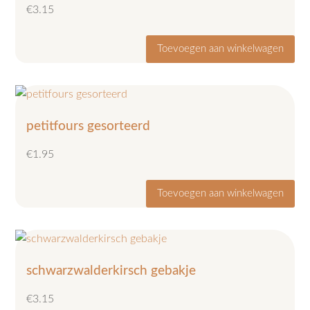
€
3.15
Toevoegen aan winkelwagen
petitfours gesorteerd
€
1.95
Toevoegen aan winkelwagen
schwarzwalderkirsch gebakje
€
3.15