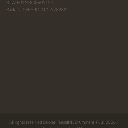
BTW B01NL808605124
Bank: NL09RABO 0105578282
All rights reserved
Bakker Teeselink, Brummens Puur
2026 /