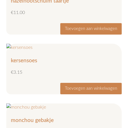
hazelnootschuim taartje
€
11.00
Toevoegen aan winkelwagen
kersensoes
€
3.15
Toevoegen aan winkelwagen
monchou gebakje