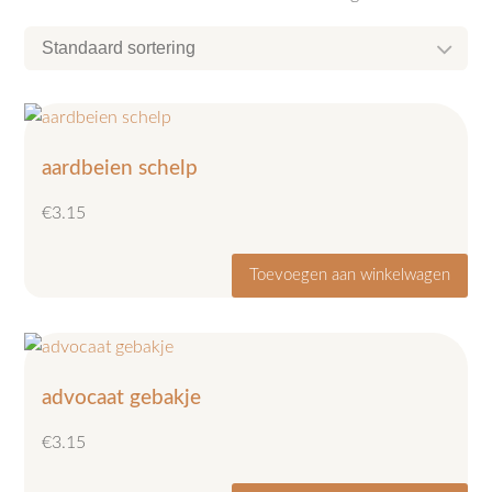
aardbeien schelp
€
3.15
Toevoegen aan winkelwagen
advocaat gebakje
€
3.15