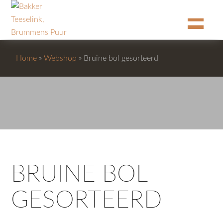
Home
»
Webshop
»
Bruine bol gesorteerd
BRUINE BOL
GESORTEERD