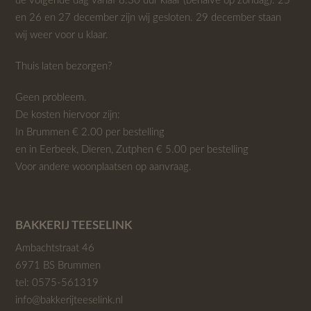
de volgende dag vanaf 8.30 uur klaar (behalve op zondag). 25
en 26 en 27 december zijn wij gesloten. 29 december staan
wij weer voor u klaar.
Thuis laten bezorgen?
Geen probleem.
De kosten hiervoor zijn:
In Brummen € 2.00 per bestelling
en in Eerbeek, Dieren, Zutphen € 5.00 per bestelling
Voor andere woonplaatsen op aanvraag.
BAKKERIJ TEESELINK
Ambachtstraat 46
6971 BS Brummen
tel:
0575-561319
info@bakkerijteeselink.nl