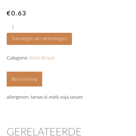
€
0.63
Bruine
bol
Toevoegen aan winkelwagen
gesorteerd
aantal
Categorie:
Klein Brood
Beschrijving
allergenen: tarwe,ei,melk,soja,sesam
GERELATEERDE