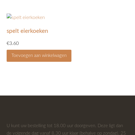
spelt eierkoeken
€
3.60
Toevoegen aan winkelwagen
U kunt uw bestelling tot 18.00 uur doorgeven. Deze ligt dan
de volgende dag vanaf 8.30 uur klaar (behalve op zondag). 25