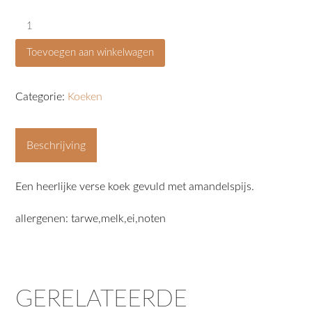
gevulde
koek
Toevoegen aan winkelwagen
aantal
Categorie:
Koeken
Beschrijving
Een heerlijke verse koek gevuld met amandelspijs.
allergenen: tarwe,melk,ei,noten
GERELATEERDE