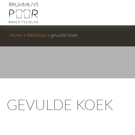
Home
»
Webshop
»
gevulde koek
GEVULDE KOEK