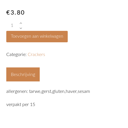
€
3.80
noorse
crackers
Toevoegen aan winkelwagen
aantal
Categorie:
Crackers
Beschrijving
allergenen: tarwe,gerst,gluten,haver,sesam
verpakt per 15