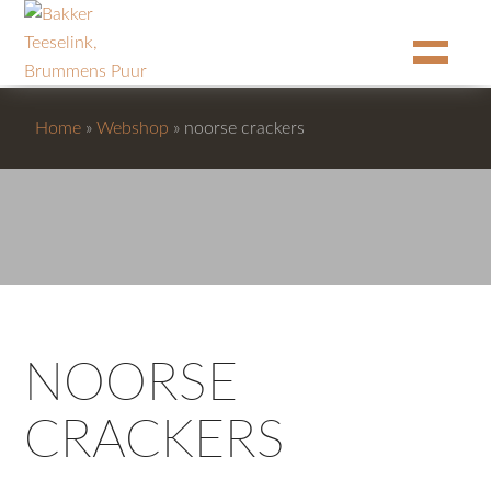
Home
»
Webshop
»
noorse crackers
NOORSE
CRACKERS